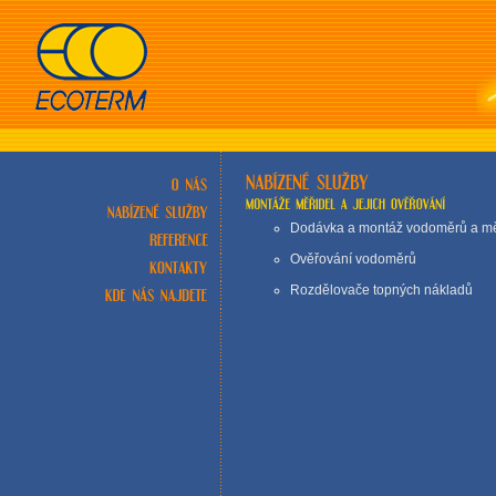
Dodávka a montáž vodoměrů a měř
Ověřování vodoměrů
Rozdělovače topných nákladů