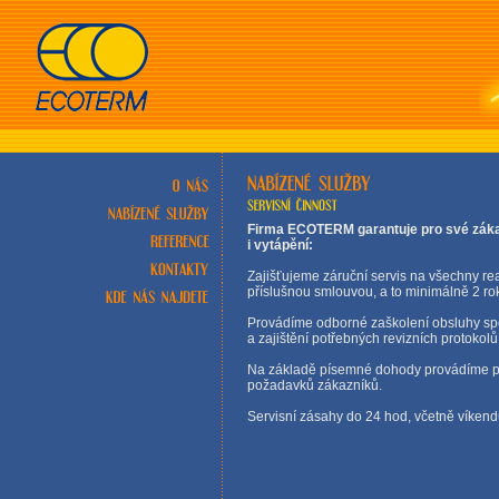
Firma ECOTERM garantuje pro své zákaz
i vytápění:
Zajišťujeme záruční servis na všechny re
příslušnou smlouvou, a to minimálně 2 rok
Provádíme odborné zaškolení obsluhy spo
a zajištění potřebných revizních protokol
Na základě písemné dohody provádíme pož
požadavků zákazníků.
Servisní zásahy do 24 hod, včetně víkend